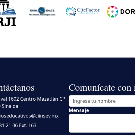
táctanos
Comunícate con 
val 1602 Centro Mazatlán CP:
 Sinaloa
Mensaje
ioseducativos@ciinsev.mx
81 21 06
Ext. 163